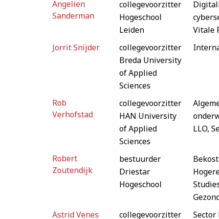
Angelien
collegevoorzitter
Digital
Sanderman
Hogeschool
cyberse
Leiden
Vitale 
Jorrit Snijder
collegevoorzitter
Intern
Breda University
of Applied
Sciences
Rob
collegevoorzitter
Algem
Verhofstad
HAN University
onderw
of Applied
LLO, S
Sciences
Robert
bestuurder
Bekost
Zoutendijk
Driestar
Hogere
Hogeschool
Studies
Gezond
Astrid Venes
collegevoorzitter
Sector