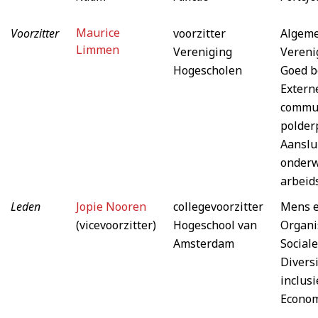
Maurice
Voorzitter
voorzitter
Algeme
Limmen
Vereniging
Vereni
Hogescholen
Goed b
Externe
commun
polderp
Aanslu
onderw
arbeid
Leden
Jopie Nooren
collegevoorzitter
Mens 
(vicevoorzitter)
Hogeschool van
Organi
Amsterdam
Sociale
Diversi
inclusi
Econo