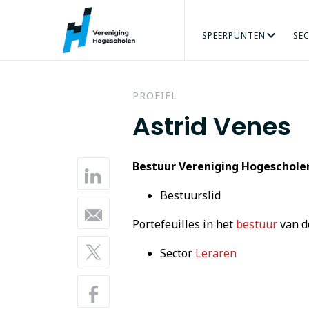
SPEERPUNTEN
SE
ARBEIDSMARKT
AGRO & FOOD
ORGANISATIE
ADRES
PERS
ONZE MENSEN
VRAAG
BÈTATECHNIEK
TALENT VERZILVEREN
VACATURES
ECONOMIE
PRAKTIJKGE
GEZO
PROFIEL
Astrid Venes
Bestuur Vereniging Hogeschole
Bestuurslid
Portefeuilles in het
bestuur
van d
Sector
Leraren