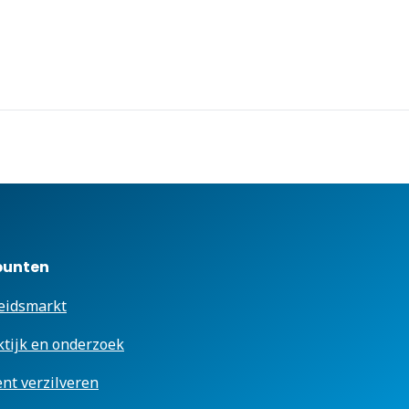
punten
eidsmarkt
ktijk en onderzoek
ent verzilveren