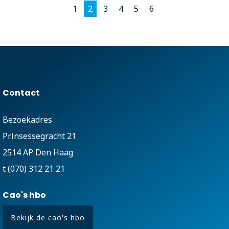
1
2
3
4
5
6
Contact
Bezoekadres
Prinsessegracht 21
2514 AP Den Haag
t (070) 312 21 21
Cao's hbo
Bekijk de cao's hbo