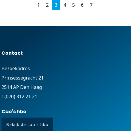
1
2
3
4
5
6
7
Contact
Bezoekadres
Prinsessegracht 21
2514 AP Den Haag
t (070) 312 21 21
Cao's hbo
Bekijk de cao's hbo